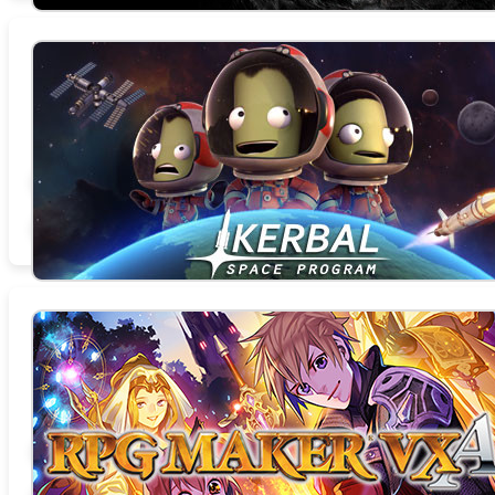
Kerbal Space Program
总时数 0.0 小时
商店页面
论坛
查找社区组
官方网站
相关新闻
STEAMDB
RPG Maker VX Ace
总时数 0.0 小时
商店页面
论坛
查找社区组
官方网站