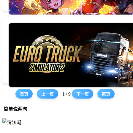
相关新闻
STEAMDB
Euro Truck Simulator 
总时数 14.5 小时
商店页面
论坛
查找社区组
官方网站
相关新闻
STEAMDB
1 / 9
首页
上一页
下一页
尾页
简单说两句