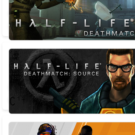
商店页面
论坛
查找社区组
官方网站
相关新闻
STEAMDB
Half-Life Deathmatch:
Source
总时数 0.0 小时
商店页面
论坛
查找社区组
官方网站
相关新闻
STEAMDB
Counter-Strike 2