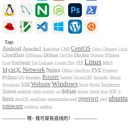
Tags
CentOS
Android
Apache2
AutoSign
CMS
Chrome
Chips
Citrix
Cloudflare
Debian
Docker
FFmpeg
DNSmasq
DevOps
Domain
Linux
Fortigate
Git
GoLang
ITP
MIUI
Food
Google Play
Network
MySQL
Nginx
PVE
Office
OneDrive
Premiere
Router
Python
Registry
Security
QQ
Samba
Steam
SecureCRT
Windows
Website
VDI
XenServer
Synology
Word
Works
debian
Xiaomi
iOS
android
chips
crontab
css
docker
fbinst
hexo
js
ubuntu
openwrt
linux
macOS
openmediavault
openEuler
shell
vmware
zabbix
windows
————— 喂~ 我可是有底线的！ —————