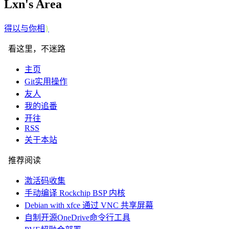
Lxn's Area
得
O
j
.
Q
}
看这里，不迷路
主页
Git实用操作
友人
我的追番
开往
RSS
关于本站
推荐阅读
激活码收集
手动编译 Rockchip BSP 内核
Debian with xfce 通过 VNC 共享屏幕
自制开源OneDrive命令行工具