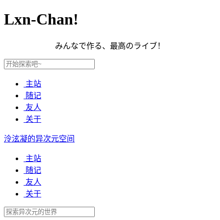
Lxn-Chan!
みんなで作る、最高のライブ！
主站
随记
友人
关于
泠泫凝的异次元空间
主站
随记
友人
关于