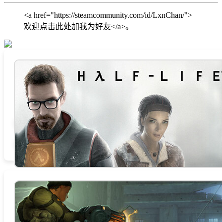
<a href="https://steamcommunity.com/id/LxnChan/">
欢迎点击此处加我为好友</a>。
Half-Life 2
总时数 0.0 小时
商店页面
论坛
查找社区组
官方网站
相关新闻
STEAMDB
Half-Life 2:
Deathmatch
总时数 0.0 小时