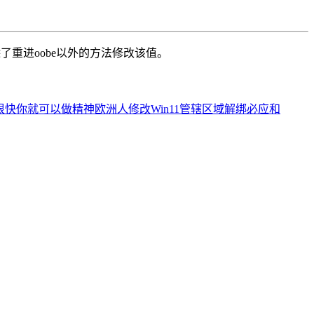
除了重进oobe以外的方法修改该值。
 很快你就可以做精神欧洲人修改Win11管辖区域解绑必应和