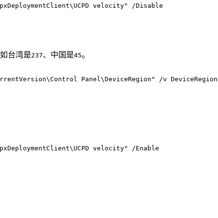
pxDeploymentClient\UCPD velocity" /Disable
如台湾是
、中国是
。
237
45
rrentVersion\Control Panel\DeviceRegion" /v DeviceRegion
pxDeploymentClient\UCPD velocity" /Enable