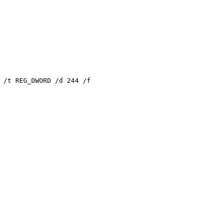
 /t REG_DWORD /d 
244
 /f