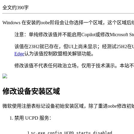
全文约390字
Windows 在安装的oobe阶段会让你选择一个区域，这个区域
注意：单纯修改该值并不能启用Copilot或修改Microsoft St
该值在23H2就已存在，但UI上尚未显示；经测试25H
Edge
认为该值控制欧盟相关解锁功能。
修改该值不代表任何政治立场，仅用于技术演示。本站不
修改设备安装区域
微软使用注册表标记设备初始安装区域，除了重进oobe修改初
禁用 UCPD 服务：
1
sc.exe config UCPD 
start
= disabled