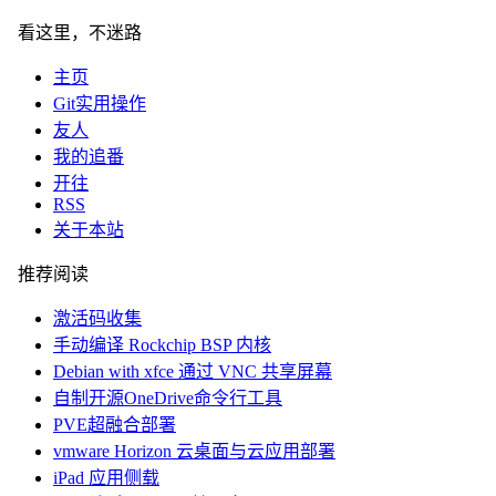
看这里，不迷路
主页
Git实用操作
友人
我的追番
开往
RSS
关于本站
推荐阅读
激活码收集
手动编译 Rockchip BSP 内核
Debian with xfce 通过 VNC 共享屏幕
自制开源OneDrive命令行工具
PVE超融合部署
vmware Horizon 云桌面与云应用部署
iPad 应用侧载