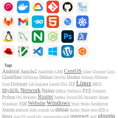
Tags
CentOS
Android
Apache2
AutoSign
CMS
Chrome
Chips
Citrix
Cloudflare
Debian
Docker
FFmpeg
DNSmasq
DevOps
Domain
Linux
Fortigate
Git
GoLang
ITP
MIUI
Food
Google Play
Network
MySQL
Nginx
PVE
Office
OneDrive
Premiere
Router
Python
Registry
Security
QQ
Samba
Steam
SecureCRT
Windows
Website
VDI
XenServer
Synology
Word
Works
debian
Xiaomi
iOS
android
chips
crontab
css
docker
fbinst
hexo
js
ubuntu
openwrt
linux
macOS
openmediavault
openEuler
shell