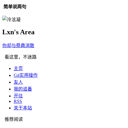
简单说两句
Lxn's Area
你却与祭典
O
P
看这里，不迷路
主页
Git实用操作
友人
我的追番
开往
RSS
关于本站
推荐阅读