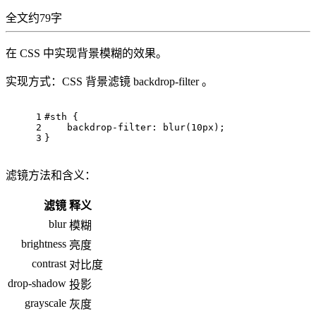
全文约79字
在 CSS 中实现背景模糊的效果。
实现方式：CSS 背景滤镜 backdrop-filter 。
1
#sth
 {
2
backdrop-filter
: 
blur
(
10px
);
3
}
滤镜方法和含义：
滤镜
释义
blur
模糊
brightness
亮度
contrast
对比度
drop-shadow
投影
grayscale
灰度