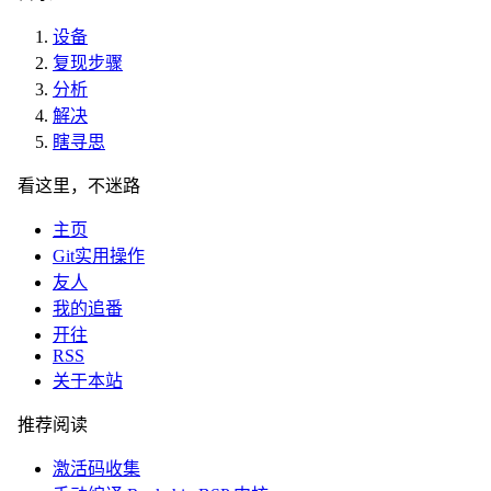
设备
复现步骤
分析
解决
瞎寻思
看这里，不迷路
主页
Git实用操作
友人
我的追番
开往
RSS
关于本站
推荐阅读
激活码收集