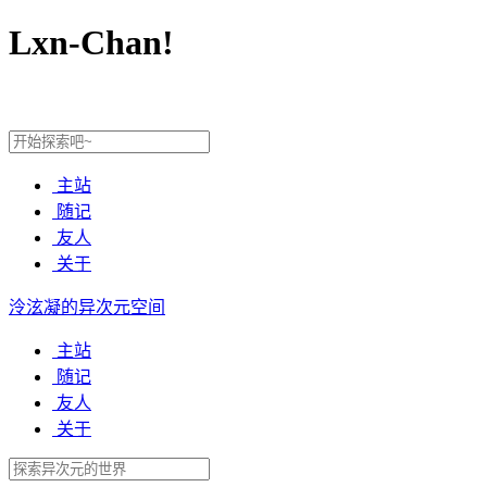
Lxn-Chan!
主站
随记
友人
关于
泠泫凝的异次元空间
主站
随记
友人
关于