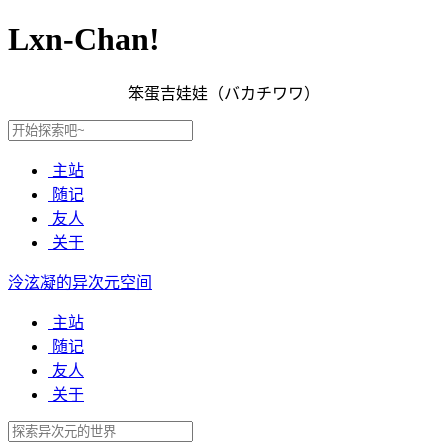
Lxn-Chan!
笨蛋吉娃娃（バカチワワ）
主站
随记
友人
关于
泠泫凝的异次元空间
主站
随记
友人
关于