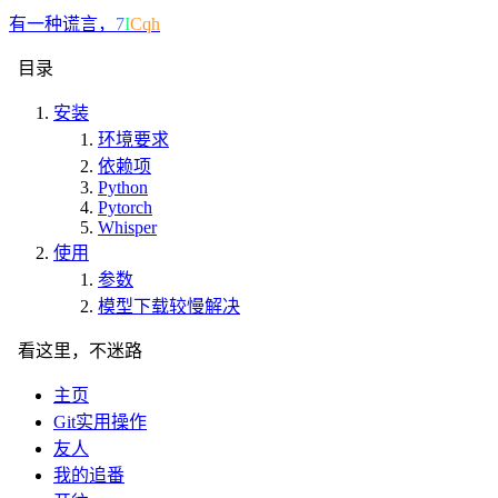
有一
"
-
|
%
(
目录
安装
环境要求
依赖项
Python
Pytorch
Whisper
使用
参数
模型下载较慢解决
看这里，不迷路
主页
Git实用操作
友人
我的追番