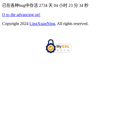
已在各种bug中存活 2734 天
04 小时 23 分 35 秒
O to die advancing on!
Copyright 2024
LingXuanNing
, All rights reserved.