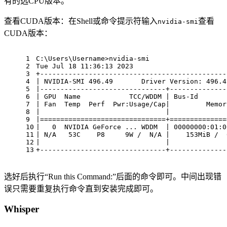
有的选CPU版本。
查看CUDA版本：在Shell或命令提示符输入
查看
nvidia-smi
CUDA版本：
1
C:\
Users
\
Username
>
nvidia
-
smi
2
Tue
Jul
 18 11:36:13 2023
3
+----------------------------------------------
4
| 
NVIDIA
-
SMI
 496.49       
Driver
Version
: 496.4
5
|-------------------------------+--------------
6
| 
GPU
Name
TCC
/
WDDM
 | 
Bus
-
Id
7
| 
Fan
Temp
Perf
Pwr:Usage
/
Cap
|         
Memor
8
|                               |              
9
|===============================+==============
10
|   0  
NVIDIA
GeForce
 ... 
WDDM
  | 00000000:01:0
11
| 
N
/
A
   53
C
P8
     9
W
 /  
N
/
A
 |    153
MiB
 /  
12
|                               |              
13
+-------------------------------+--------------
选好后执行“Run this Command:”后面的命令即可。中间出现错
误只需要重复执行命令直到安装完成即可。
Whisper