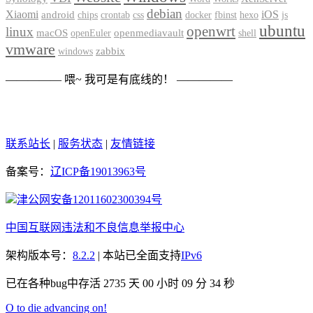
debian
Xiaomi
iOS
android
chips
crontab
css
docker
fbinst
hexo
js
ubuntu
openwrt
linux
macOS
openmediavault
openEuler
shell
vmware
zabbix
windows
————— 喂~ 我可是有底线的！ —————
联系站长
|
服务状态
|
友情链接
备案号：
辽ICP备19013963号
津公网安备12011602300394号
中国互联网违法和不良信息举报中心
架构版本号：
8.2.2
| 本站已全面支持
IPv6
已在各种bug中存活 2735 天
00 小时 09 分 34 秒
O to die advancing on!