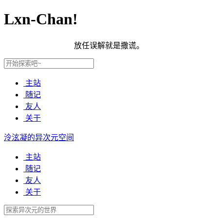
Lxn-Chan!
放任误解就是撒谎。
主站
随记
友人
关于
泠泫凝的异次元空间
主站
随记
友人
关于