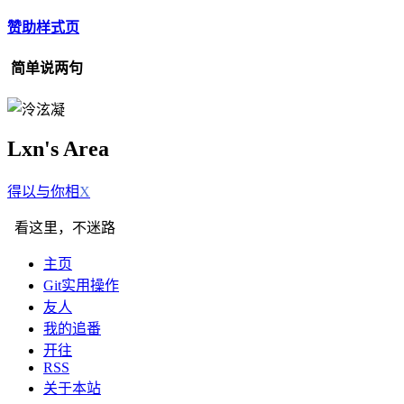
赞助样式页
简单说两句
Lxn's Area
得以与
C
T
H
看这里，不迷路
主页
Git实用操作
友人
我的追番
开往
RSS
关于本站