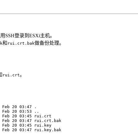
SSH登录到ESXi主机。
和
做备份处理。
k
rui.crt.bak
和
。
rui.crt
 Feb 20 03:47 .
 Feb 20 03:53 ..
 Feb 20 03:45 rui.crt
 Feb 20 03:47 rui.crt.bak
 Feb 20 03:45 rui.key
 Feb 20 03:47 rui.key.bak