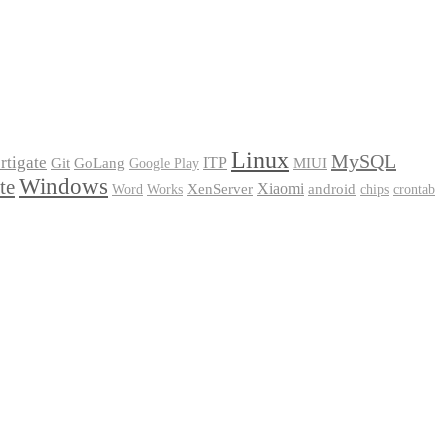
Linux
MySQL
rtigate
Git
GoLang
ITP
MIUI
Google Play
Windows
te
XenServer
Xiaomi
android
Word
Works
chips
crontab