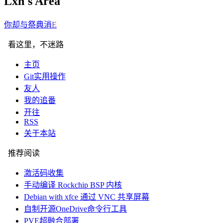
Lxn's Area
你却
Q
,
Y
U
Y
看这里，不迷路
主页
Git实用操作
友人
我的追番
开往
RSS
关于本站
推荐阅读
激活码收集
手动编译 Rockchip BSP 内核
Debian with xfce 通过 VNC 共享屏幕
自制开源OneDrive命令行工具
PVE超融合部署