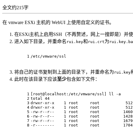
全文约215字
在 vmware ESXi 主机的 WebUI 上使用自定义的证书。
在ESXi主机上启用SSH（不再赘述，网上一搜即是）并使用
进入如下目录，并重命名
和
为
rui.key
rui.crt
rui.key.ba
1
/etc/vmware/ssl
将自己的证书复制到上面的目录下，并重命名为
rui.key
此时在该目录下应该
至少
包含如下文件：
1
[root@localhost:/etc/vmware/ssl] ll -a
2
total 44
3
drwxr-xr-x    1 root     root           512
4
drwxr-xr-x    1 root     root           512
5
-rw-r--r--    1 root     root          1460
6
-rw-r--r--    1 root     root          1428
7
-rw-r--r--    1 root     root          1679
8
-r--------    1 root     root          1704