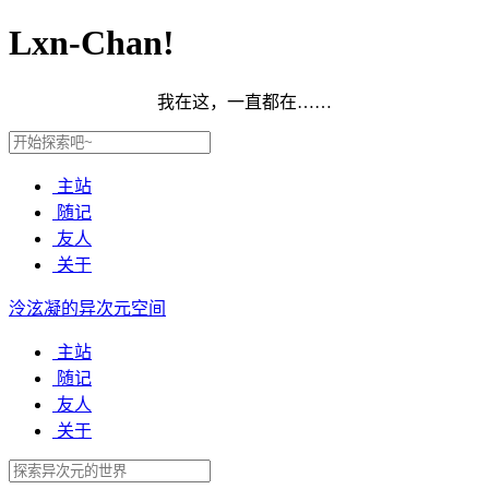
Lxn-Chan!
我在这，一直都在……
主站
随记
友人
关于
泠泫凝的异次元空间
主站
随记
友人
关于