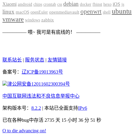
debian
Xiaomi
iOS
android
chips
crontab
css
docker
fbinst
hexo
js
ubuntu
openwrt
linux
macOS
openmediavault
openEuler
shell
vmware
zabbix
windows
————— 喂~ 我可是有底线的！ —————
联系站长
|
服务状态
|
友情链接
备案号：
辽ICP备19013963号
津公网安备12011602300394号
中国互联网违法和不良信息举报中心
架构版本号：
8.2.2
| 本站已全面支持
IPv6
已在各种bug中存活 2735 天
15 小时 36 分 51 秒
O to die advancing on!