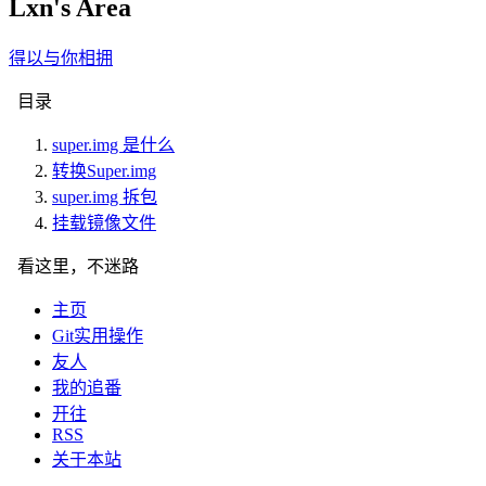
Lxn's Area
得以与你
.
b
目录
super.img 是什么
转换Super.img
super.img 拆包
挂载镜像文件
看这里，不迷路
主页
Git实用操作
友人
我的追番
开往
RSS
关于本站