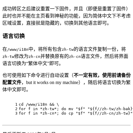
成功转区之后建议重置一下固件，并且（即便是重置了固件）
此时也并不能在主页看到神秘的功能，因为简体中文下不考虑
区域设置，直接就是隐藏的，切换到其他语言即可。
语言切换
在
中，将所有包含
的语言文件复制一份，将
/www/i18n
zh-tw
修改为
并替换原有的
语言文件，然后将界面
zh-tw
zh-cn
zh-cn
语言切换为“繁体中文”即可。
也可使用如下命令进行自动设置（
不一定有效，使用前请备份
配置文件
，but it works on my machine），随后将语言切换为繁
体中文即可。
1
cd
 /www/i18n && \
2
for
 f 
in
 *zh-tw*; 
do
mv
"
$f
"
"
${f//zh-tw/zh-bak}
3
for
 f 
in
 *zh-cn*; 
do
cp
"
$f
"
"
${f//zh-cn/zh-tw}
"