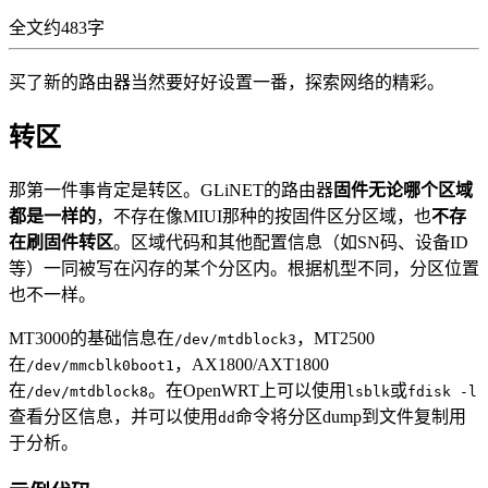
全文约483字
买了新的路由器当然要好好设置一番，探索网络的精彩。
转区
那第一件事肯定是转区。GLiNET的路由器
固件无论哪个区域
都是一样的
，不存在像MIUI那种的按固件区分区域，也
不存
在刷固件转区
。区域代码和其他配置信息（如SN码、设备ID
等）一同被写在闪存的某个分区内。根据机型不同，分区位置
也不一样。
MT3000的基础信息在
，MT2500
/dev/mtdblock3
在
，AX1800/AXT1800
/dev/mmcblk0boot1
在
。在OpenWRT上可以使用
或
/dev/mtdblock8
lsblk
fdisk -l
查看分区信息，并可以使用
命令将分区dump到文件复制用
dd
于分析。