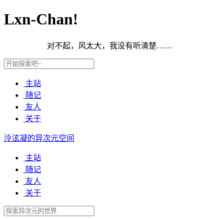
Lxn-Chan!
对不起，风太大，我没有听清楚……
主站
随记
友人
关于
泠泫凝的异次元空间
主站
随记
友人
关于