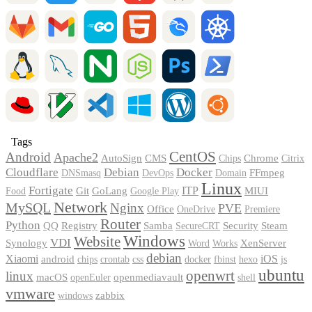
Tags
CentOS
Android
Apache2
AutoSign
CMS
Chrome
Chips
Citrix
Cloudflare
Debian
Docker
FFmpeg
DNSmasq
DevOps
Domain
Linux
Fortigate
Git
GoLang
ITP
MIUI
Food
Google Play
Network
MySQL
Nginx
PVE
Office
OneDrive
Premiere
Router
Python
Registry
Security
QQ
Samba
Steam
SecureCRT
Windows
Website
VDI
XenServer
Synology
Word
Works
debian
Xiaomi
iOS
android
chips
crontab
css
docker
fbinst
hexo
js
ubuntu
openwrt
linux
macOS
openmediavault
openEuler
shell
vmware
zabbix
windows